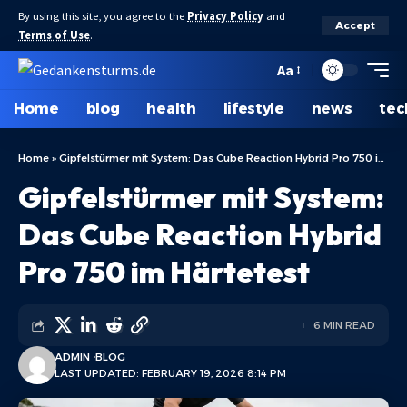
By using this site, you agree to the
Privacy Policy
and
Accept
Terms of Use
.
Aa
Home
blog
health
lifestyle
news
tec
Home
»
Gipfelstürmer mit System: Das Cube Reaction Hybrid Pro 750 im Härtetest
Gipfelstürmer mit System:
Das Cube Reaction Hybrid
Pro 750 im Härtetest
6 MIN READ
ADMIN
BLOG
LAST UPDATED: FEBRUARY 19, 2026 8:14 PM