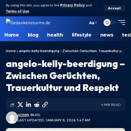
By using this site, you agree to the
Privacy Policy
and
Accept
Terms of Use
.
Aa
Home
blog
health
lifestyle
news
tec
Home
»
angelo-kelly-beerdigung – Zwischen Gerüchten, Trauerkultur und Respekt
angelo-kelly-beerdigung –
Zwischen Gerüchten,
Trauerkultur und Respekt
4 MIN READ
ADMIN
BLOG
LAST UPDATED: JANUARY 8, 2026 3:47 AM