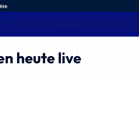
 Use
.
n heute live