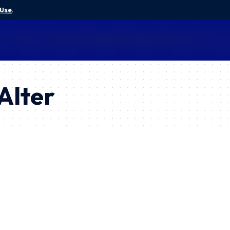
 Use
.
Alter